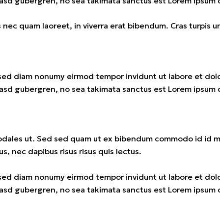
kasd gubergren, no sea takimata sanctus est Lorem ipsum d
ec quam laoreet, in viverra erat bibendum. Cras turpis urn
, sed diam nonumy eirmod tempor invidunt ut labore et dol
kasd gubergren, no sea takimata sanctus est Lorem ipsum d
odales ut. Sed sed quam ut ex bibendum commodo id id mag
s, nec dapibus risus risus quis lectus.
, sed diam nonumy eirmod tempor invidunt ut labore et dol
kasd gubergren, no sea takimata sanctus est Lorem ipsum d