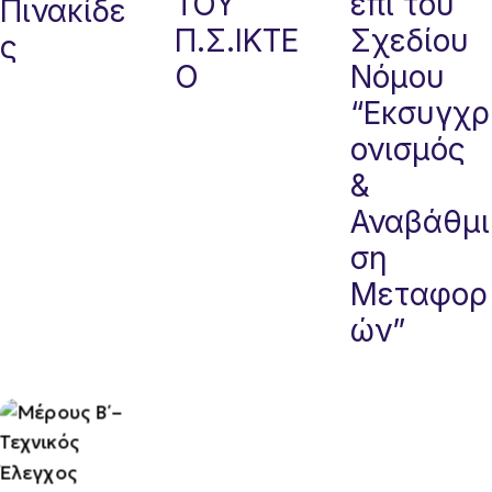
ΤΟΥ
επί του
Πινακίδε
Π.Σ.ΙΚΤΕ
Σχεδίου
ς
Ο
Νόμου
“Εκσυγχρ
ονισμός
&
Αναβάθμι
ση
Μεταφορ
ών”