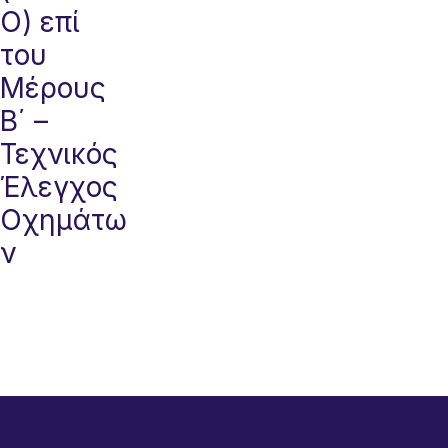
Ο) επί
του
Μέρους
Β΄ –
Τεχνικός
Έλεγχος
Οχημάτω
ν