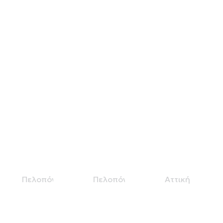
ΔΡΟΜΟΣ
ΙΚΤΕΟ
ΕΥΚΛΕΙΔΗ
ΙΚΤΕΟ
ΕΡΜΙΟΝΙΔΑΣ
ΓΚΟΥΜΑΣ
ΟΕ
ΔΡΟΜΟΣ
Κ ΣΙΑ Ο.Ε
Πελοπόννησος
Πελοπόννησος
Αττική