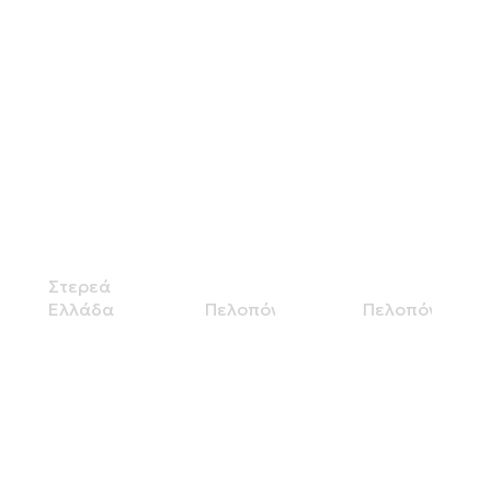
ΚΤΕΟ
ΠΙΤΣΑΚΗΣ
ΙΚΤΕΟ
ΙΣΘΜΟΣ
ΝΑΥΠΑΚΤΟΥ
ΕΠΕ-FAST
ΑΦΩΝ
TRACK
ΣΤΑΜΟΥΤΣΟΥ
Ι.ΚΤΕΟ
IKTEO
ΟΕ
ΤΑΡΑΝΤΙΛΗΣ
EΠE
Στερεά
Ελλάδα
Πελοπόννησος
Πελοπόννησος