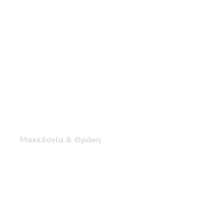
ΙΔΙΩΤΙΚΟ ΚΤΕΟ ΡΟΔΟΠΗΣ Α.Ε
Μακεδονία & Θράκη