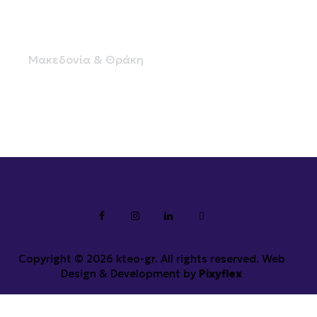
auteco Θεσσαλονίκη (Πυλαία)
Μακεδονία & Θράκη
Copyright © 2026 kteo-gr. All rights reserved. Web
Design & Development by
Pixyflex